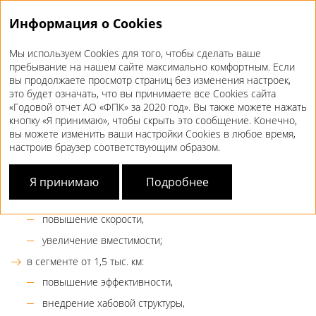
Информация о Cookies
Мы используем Cookies для того, чтобы сделать ваше
Годовой отчет 2020
пребывание на нашем сайте максимально комфортным. Если
вы продолжаете просмотр страниц без изменения настроек,
CТРАТЕГИЧЕСКИЕ
НАПРАВЛЕНИЯ
это будет означать, что вы принимаете все Cookies сайта
«Годовой отчет АО «ФПК» за 2020 год». Вы также можете нажать
РАЗВИТИЯ
кнопку «Я принимаю», чтобы скрыть это сообщение. Конечно,
вы можете изменить ваши настройки Cookies в любое время,
настроив браузер соответствующим образом.
Сеть
Предусматривается постоянная оптимизация сети:
Я принимаю
Подробнее
в сегменте до 1,5 тыс. км:
повышение скорости,
увеличение вместимости;
в сегменте от 1,5 тыс. км:
повышение эффективности,
внедрение хабовой структуры,