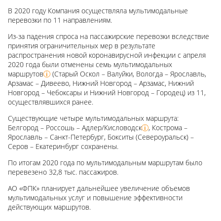
В 2020 году Компания осуществляла мультимодальные
перевозки по 11 направлениям.
Из-за падения спроса на пассажирские перевозки вследствие
принятия ограничительных мер в результате
распространения новой коронавирусной инфекции с апреля
2020 года были отменены семь мультимодальных
маршрутов
(Старый
Оскол –
Валуйки,
Вологда –
Ярославль,
Арзамас –
Дивеево, Нижний
Новгород –
Арзамас, Нижний
Новгород –
Чебоксары и Нижний
Новгород –
Городец) из 11,
осуществлявшихся ранее.
Существующие четыре мультимодальных маршрута:
Белгород –
Россошь –
Адлер/
Кисловодск
,
Кострома –
Ярославль –
Санкт-Петербург, Бокситы
(Североуральск) –
Серов –
Екатеринбург сохранены.
По итогам 2020 года по мультимодальным маршрутам было
перевезено 32,8 тыс. пассажиров.
АО «ФПК» планирует дальнейшее увеличение объемов
мультимодальных услуг и повышение эффективности
действующих маршрутов.