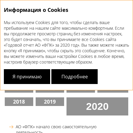
Информация о Cookies
Мы используем Cookies для того, чтобы сделать ваше
Годовой отчет 2020
пребывание на нашем сайте максимально комфортным. Если
вы продолжаете просмотр страниц без изменения настроек,
ДВИЖЕНИЕ
В БУДУЩЕЕ
это будет означать, что вы принимаете все Cookies сайта
«Годовой отчет АО «ФПК» за 2020 год». Вы также можете нажать
кнопку «Я принимаю», чтобы скрыть это сообщение. Конечно,
От оператора вагонов до поставщика
вы можете изменить ваши настройки Cookies в любое время,
интегрированной мобильности
настроив браузер соответствующим образом.
2010
2011
2012
2013
Я принимаю
Подробнее
2014
2015
2016
2017
2018
2019
2020
АО «ФПК» начало свою самостоятельную
деятельность.