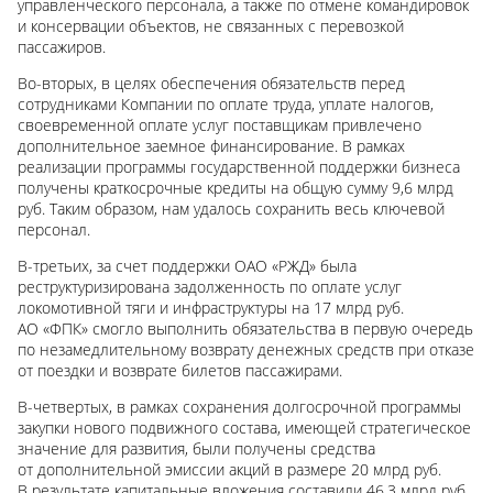
управленческого персонала, а также по отмене командировок
и консервации объектов, не связанных с перевозкой
пассажиров.
Во-вторых, в целях обеспечения обязательств перед
сотрудниками Компании по оплате труда, уплате налогов,
своевременной оплате услуг поставщикам привлечено
дополнительное заемное финансирование. В рамках
реализации программы государственной поддержки бизнеса
получены краткосрочные кредиты на общую сумму
9,6 млрд
руб. Таким образом, нам удалось сохранить весь ключевой
персонал.
В-третьих, за счет поддержки ОАО «РЖД» была
реструктуризирована задолженность по оплате услуг
локомотивной тяги и инфраструктуры на
17 млрд
руб.
АО «ФПК» смогло выполнить обязательства в первую очередь
по незамедлительному возврату денежных средств при отказе
от поездки и возврате билетов пассажирами.
В-четвертых, в рамках сохранения долгосрочной программы
закупки нового подвижного состава, имеющей стратегическое
значение для развития, были получены средства
от дополнительной эмиссии акций в размере 20 млрд руб.
В результате капитальные вложения составили 46
,3
млрд
ру
б.,