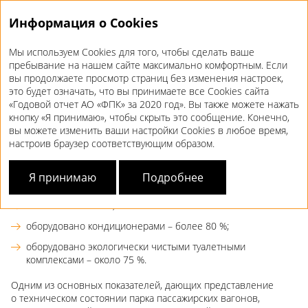
Информация о Cookies
Мы используем Cookies для того, чтобы сделать ваше
Годовой отчет 2020
пребывание на нашем сайте максимально комфортным. Если
вы продолжаете просмотр страниц без изменения настроек,
ТЕКУЩЕЕ
СОСТОЯНИЕ ПАРКА
это будет означать, что вы принимаете все Cookies сайта
«Годовой отчет АО «ФПК» за 2020 год». Вы также можете нажать
ПАССАЖИРСКИХ ВАГОНОВ
кнопку «Я принимаю», чтобы скрыть это сообщение. Конечно,
вы можете изменить ваши настройки Cookies в любое время,
настроив браузер соответствующим образом.
Подвижной состав АО «ФПК» высоко неоднороден:
вагоны разных типов и возраста (средний возраст – около
Я принимаю
Подробнее
17 лет);
износ – около 55 %;
оборудовано кондиционерами – более 80 %;
оборудовано экологически чистыми туалетными
комплексами – около 75 %.
Одним из основных показателей, дающих представление
о техническом состоянии парка пассажирских вагонов,