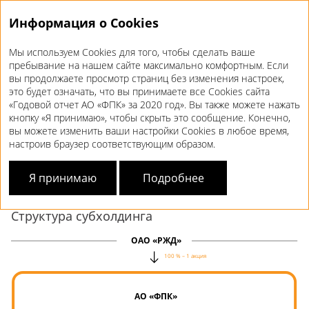
Информация о Cookies
Мы используем Cookies для того, чтобы сделать ваше
Годовой отчет 2020
пребывание на нашем сайте максимально комфортным. Если
вы продолжаете просмотр страниц без изменения настроек,
ИНФОРМАЦИЯ
О ДОЧЕРНИХ
это будет означать, что вы принимаете все Cookies сайта
«Годовой отчет АО «ФПК» за 2020 год». Вы также можете нажать
И ЗАВИСИМЫХ ОБЩЕСТВАХ
кнопку «Я принимаю», чтобы скрыть это сообщение. Конечно,
вы можете изменить ваши настройки Cookies в любое время,
настроив браузер соответствующим образом.
В периметр корпоративного управления АО «ФПК» входят
следующие дочерние и зависимые общества: ООО «НТС»,
ООО «Трэвел-Тур», ООО «РЖД Тур», ООО «РТК»,
Я принимаю
Подробнее
АО «Трансмобильность»
и ООО «ИМ».
Структура субхолдинга
ОАО «РЖД»
100 % – 1 акция
АО «ФПК»