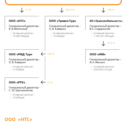
51 %
50,01 %
100 %
ООО «НТС»
ООО «Трэвел-Тур»
АО «Трансмобильность»
Генеральный директор –
Генеральный директор –
Генеральный директор –
В
.
В
.
Молочный
О
.
В
.
Каверин
В
.
Е
.
Сидоренков
Уставный капитал –
Уставный капитал –
Уставный капитал –
10 000 000
руб
.
10 000
руб
.
1 242 031 844 руб.
25,5 %
ООО «РЖД Тур»
ООО «ИМ»
100 %
Генеральный директор –
Генеральный директор –
О
.
В
.
Каверин
И
.
А
.
Финько
Уставный капитал –
Уставный капитал –
12 000
руб
.
258 049 216 руб.
ООО «РТК»
51 %
Генеральный директор –
С
.
Ю
.
Шагиахметов
Уставный капитал –
10 000
руб
.
ООО «НТС»