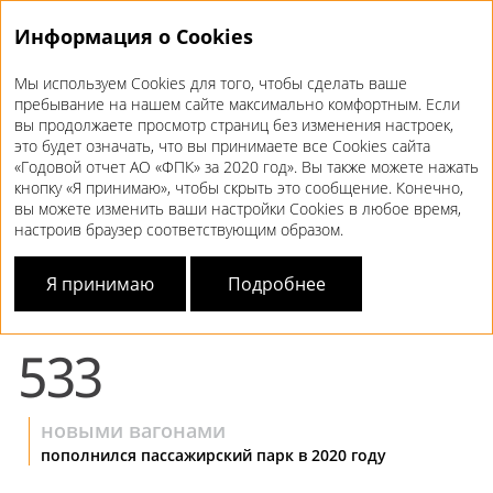
Информация о Cookies
Мы используем Cookies для того, чтобы сделать ваше
Годовой отчет 2020
пребывание на нашем сайте максимально комфортным. Если
вы продолжаете просмотр страниц без изменения настроек,
КОРПОРАТИВНОЕ
УПРАВЛЕНИЕ
это будет означать, что вы принимаете все Cookies сайта
«Годовой отчет АО «ФПК» за 2020 год». Вы также можете нажать
кнопку «Я принимаю», чтобы скрыть это сообщение. Конечно,
НЕ МЕНЕЕ ВАЖНОЕ –
НОВЫЕ РАЗРАБОТКИ
вы можете изменить ваши настройки Cookies в любое время,
настроив браузер соответствующим образом.
Представлен концепт пассажирского вагона в габарите Т
Я принимаю
Подробнее
Всю интересующую информацию вы можете найти на нашем
сайте
533
новыми вагонами
пополнился пассажирский парк в 2020 году