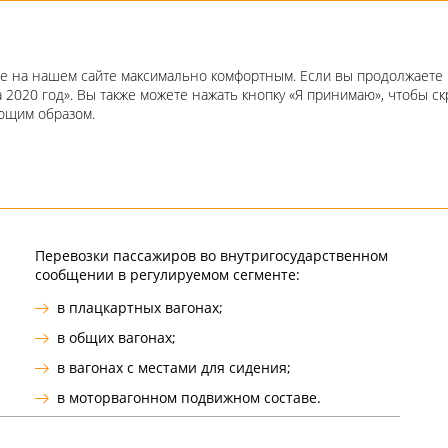
Годовой отчет 2020
е на нашем сайте максимально комфортным. Если вы продолжаете п
а 2020 год». Вы также можете нажать кнопку «Я принимаю», чтобы 
ующим образом.
ТИ
Перевозки пассажиров во внутригосударственном
сообщении в регулируемом сегменте:
в плацкартных вагонах;
в общих вагонах;
в вагонах с местами для сидения;
в моторвагонном подвижном составе.