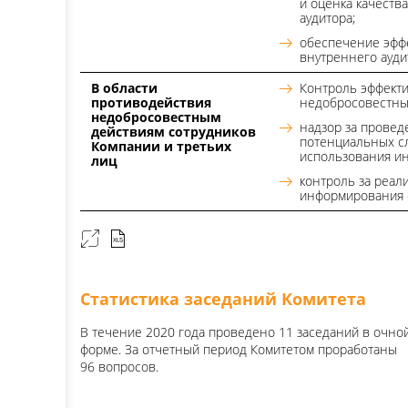
и оценка качеств
аудитора;
обеспечение эфф
внутреннего ауд
В области
Контроль эффект
противодействия
недобросовестных
недобросовестным
надзор за прове
действиям сотрудников
потенциальных с
Компании и третьих
использования и
лиц
контроль за реал
информирования 
Статистика заседаний Комитета
В течение 2020 года проведено 11 заседаний в очно
форме. За отчетный период Комитетом проработаны
96 вопросов.