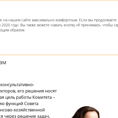
Годовой отчет 2020
е на нашем сайте максимально комфортным. Если вы продолжаете п
а 2020 год». Вы также можете нажать кнопку «Я принимаю», чтобы 
а директоров
ующим образом.
ДИРЕКТОРОВ
кам
 консультативно-
кторов, его решения носят
ая цель работы Комитета –
ию функций Совета
ансово-хозяйственной
я через решение задач,