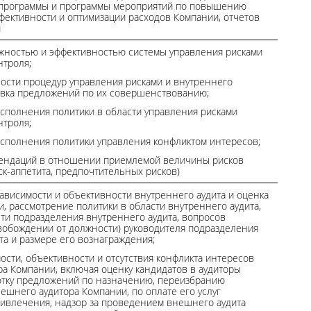
программы и программы мероприятий по повышению
ективности и оптимизации расходов Компании, отчетов
и
жностью и эффективностью системы управления рисками
нтроля;
ости процедур управления рисками и внутреннего
овка предложений по их совершенствованию;
исполнения политики в области управления рисками
нтроля;
исполнения политики управления конфликтом интересов;
мендаций в отношении приемлемой величины рисков
ск-аппетита, предпочтительных рисков)
висимости и объективности внутреннего аудита и оценка
и, рассмотрение политики в области внутреннего аудита,
ти подразделения внутреннего аудита, вопросов
вобождении от должности) руководителя подразделения
та и размере его вознаграждения;
ости, объективности и отсутствия конфликта интересов
а Компании, включая оценку кандидатов в аудиторы
отку предложений по назначению, переизбранию
ешнего аудитора Компании, по оплате его услуг
ривлечения, надзор за проведением внешнего аудита