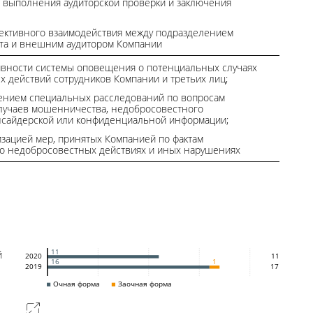
а выполнения аудиторской проверки и заключения
ективного взаимодействия между подразделением
ита и внешним аудитором Компании
ивности системы оповещения о потенциальных случаях
 действий сотрудников Компании и третьих лиц;
дением специальных расследований по вопросам
лучаев мошенничества, недобросовестного
нсайдерской или конфиденциальной информации;
изацией мер, принятых Компанией по фактам
о недобросовестных действиях и иных нарушениях
11
й
2020
11
16
1
2019
17
Очная форма
Заочная форма