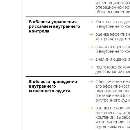
инвестиционной 
операционной эфф
об их исполнени
В области управления
Контроль за наде
рисками и внутреннего
и внутреннего ко
контроля
оценка эффективн
контроля, подгот
анализ и оценка 
и внутреннего ко
анализ и оценка 
подготовка реко
для Компании (ри
В области проведения
Обеспечение неза
внутреннего
его эффективност
и внешнего аудита
плана деятельнос
о назначении (ос
внутреннего ауди
оценка независим
внешнего аудитор
Компании, выраб
и отстранению вн
и условиям его п