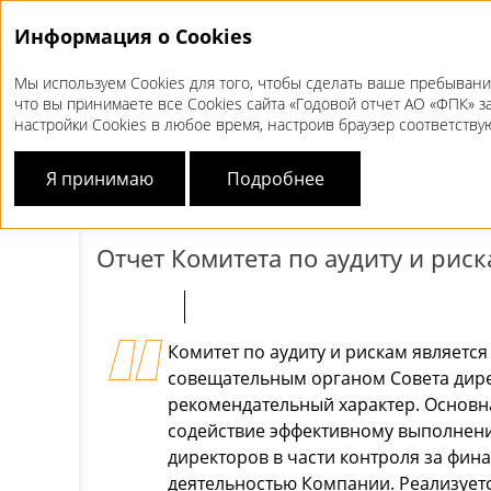
Информация о Cookies
Мы используем Cookies для того, чтобы сделать ваше пребывани
что вы принимаете все Cookies сайта «Годовой отчет АО «ФПК» з
Корпоративное управление
Комитеты Совет
настройки Cookies в любое время, настроив браузер соответств
КОМИТЕТЫ
СОВЕТА 
Я принимаю
Подробнее
Отчет Комитета по аудиту и рис
Комитет по аудиту и рискам является
совещательным органом Совета дире
рекомендательный характер. Основн
содействие эффективному выполнен
директоров в части контроля за фин
деятельностью Компании. Реализуетс