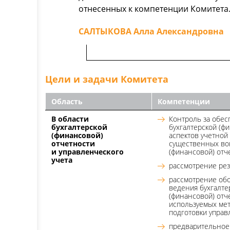
отнесенных к компетенции Комитета
САЛТЫКОВА Алла Александровна
Цели и задачи Комитета
Область
Компетенции
В области
Контроль за обес
бухгалтерской
бухгалтерской (ф
(финансовой)
аспектов учетной
отчетности
существенных во
и управленческого
(финансовой) отч
учета
рассмотрение рез
рассмотрение об
ведения бухгалте
(финансовой) отч
используемых мет
подготовки управ
предварительное 