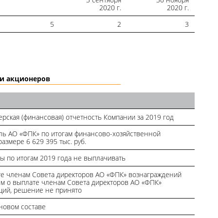
2020 г.
2020 г.
5
2
3
ии акционеров
ерская (финансовая) отчетность Компании за 2019 год
ль АО «ФПК» по итогам финансово-хозяйственной
размере 6 629 395 тыс. руб.
 по итогам 2019 года не выплачивать
те членам Совета директоров АО «ФПК» вознаграждений
ем о выплате членам Совета директоров АО «ФПК»
ций, решение не принято
новом составе