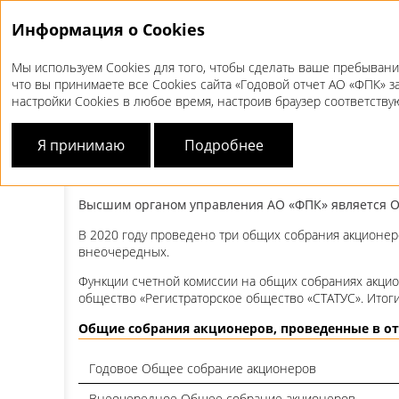
Информация о Cookies
Мы используем Cookies для того, чтобы сделать ваше пребывани
что вы принимаете все Cookies сайта «Годовой отчет АО «ФПК» з
Корпоративное управление
Собрание акци
настройки Cookies в любое время, настроив браузер соответств
СОБРАНИЕ
АКЦИОНЕ
Я принимаю
Подробнее
Высшим органом управления АО «ФПК» является О
В 2020 году проведено три общих собрания акционе
внеочередных.
Функции счетной комиссии на общих собраниях акци
общество «Регистраторское общество «СТАТУС». Итог
Общие собрания акционеров, проведенные в от
Годовое Общее собрание акционеров
Внеочередное Общее собрание акционеров