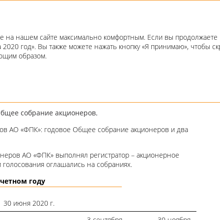
Годовой отчет 2020
е на нашем сайте максимально комфортным. Если вы продолжаете п
а 2020 год». Вы также можете нажать кнопку «Я принимаю», чтобы 
онеров
ующим образом.
РОВ
бщее собрание акционеров.
ров АО «ФПК»: годовое Общее собрание акционеров и два
онеров АО «ФПК» выполнял регистратор – акционерное
и голосования оглашались на собраниях.
четном году
30 июня 2020 г.
3 сентября
30 ноября