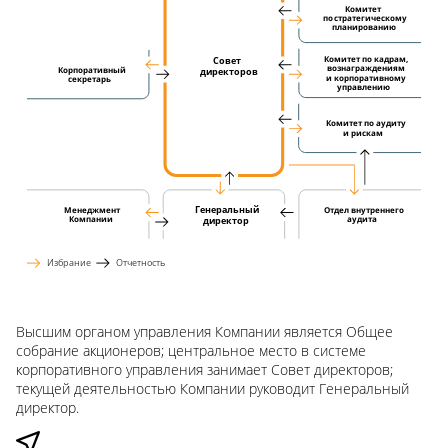
Комитет
по
стратегическому
планированию
Комитет по кадрам,
Совет
вознаграждениям
Корпоративный
директоров
и корпоративному
секретарь
управлению
Комитет по аудиту
и рискам
Генеральный
Отдел внутреннего
Менеджмент
директор
аудита
Компании
Избрание
Отчетность
Высшим органом управления Компании является Общее
собрание акционеров; центральное место в системе
корпоративного управления занимает Совет директоров;
текущей деятельностью Компании руководит Генеральный
директор.