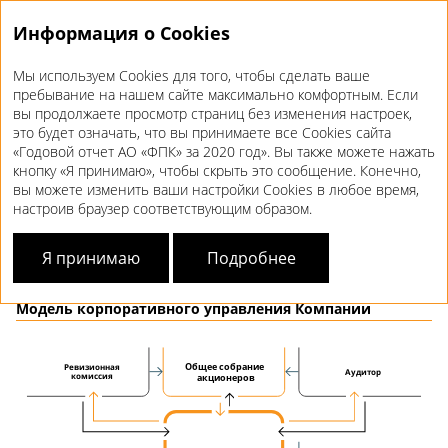
Информация о Cookies
Мы используем Cookies для того, чтобы сделать ваше
Годовой отчет 2020
пребывание на нашем сайте максимально комфортным. Если
вы продолжаете просмотр страниц без изменения настроек,
МОДЕЛЬ И ПРАКТИКА
это будет означать, что вы принимаете все Cookies сайта
«Годовой отчет АО «ФПК» за 2020 год». Вы также можете нажать
КОРПОРАТИВНОГО УПРАВЛЕНИЯ
кнопку «Я принимаю», чтобы скрыть это сообщение. Конечно,
вы можете изменить ваши настройки Cookies в любое время,
настроив браузер соответствующим образом.
Модель корпоративного управления АО «ФПК» построена
с учетом требований российского законодательства
и представляет собой многоуровневую систему
Я принимаю
Подробнее
взаимоотношений участников корпоративного процесса.
Модель корпоративного управления Компании
Общее собрание
Ревизионная
Аудитор
акционеров
комиссия